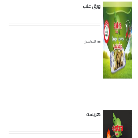
ورق عنب
الخل
التفاصيل
هريسه