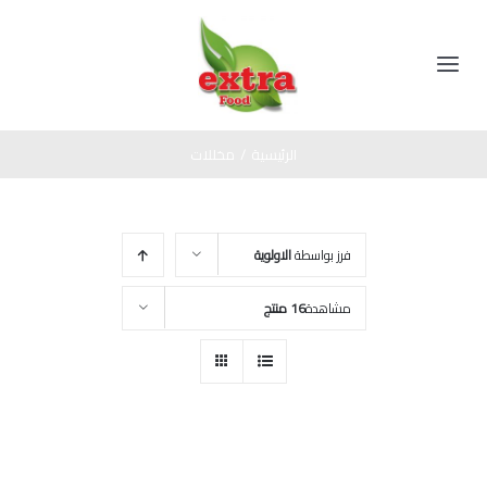
Ski
t
conten
Toggle
Navigation
الرئيسية
الرئيسية
/
مخللات
المنتجات
فرز بواسطة
الاولوية
مخللات
عن الشركة
مشاهدة
16 منتج
عسل اسود
اتصل بنا
صوص
زيت