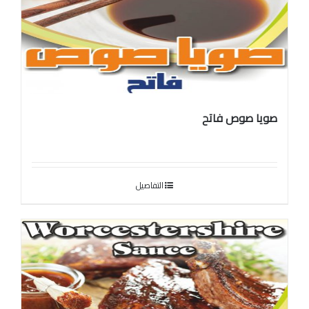
صويا صوص فاتح
التفاصيل