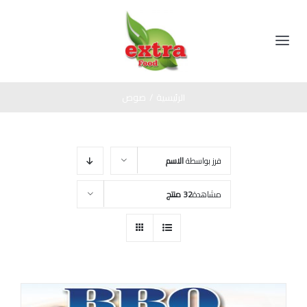
Ski
t
conten
Toggle
Navigation
الرئيسية
الرئيسية
/
صوص
المنتجات
فرز بواسطة
الاسم
مخللات
عن الشركة
مشاهدة
32 منتج
عسل اسود
اتصل بنا
صوص
زيت