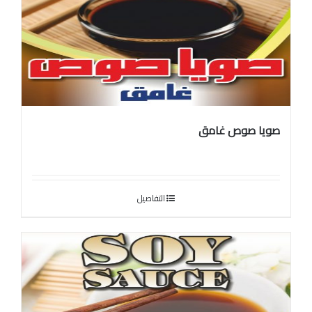
صويا صوص غامق
التفاصيل