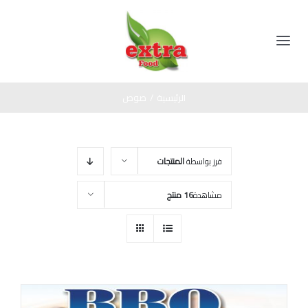
Ski
t
conten
Toggle
Navigation
الرئيسية
الرئيسية
/
صوص
المنتجات
فرز بواسطة
المنتجات
مخللات
عن الشركة
مشاهدة
16 منتج
عسل اسود
اتصل بنا
صوص
زيت