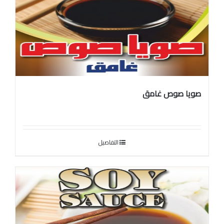
صويا صوص غامق
التفاصيل