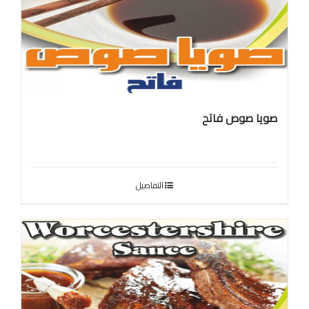
صويا صوص فاتح
التفاصيل