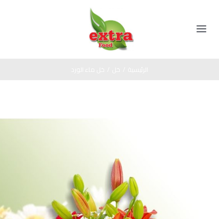
Ski
t
conten
Toggle
Navigation
الرئيسية
الرئيسية
/
خل
/
خل ماء الورد
المنتجات
مخللات
عن الشركة
عسل اسود
اتصل بنا
صوص
زيت