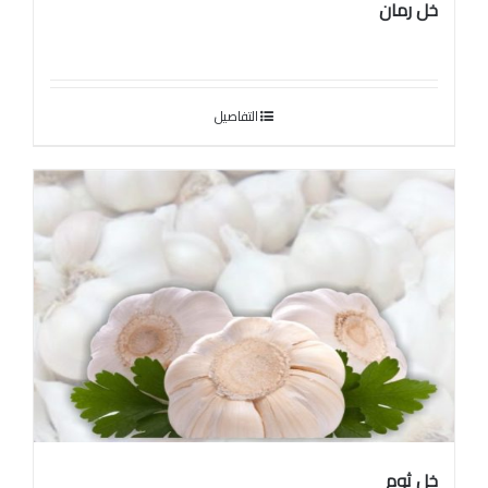
خل رمان
التفاصيل
خل ثوم