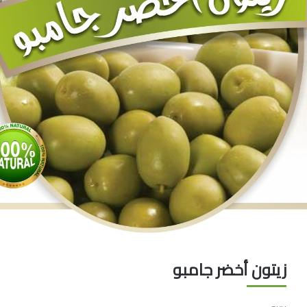
الخل
زيتون أخضر جامبو