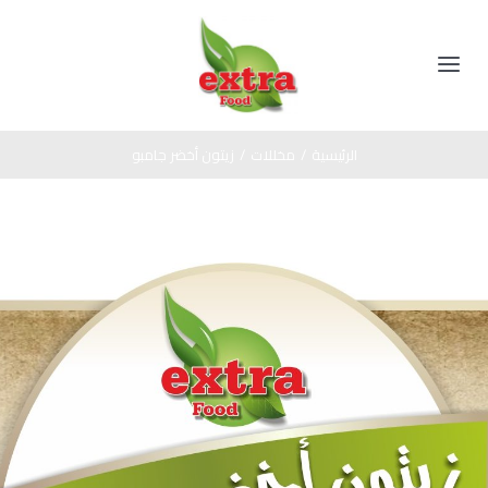
Ski
t
conten
Toggle
Navigation
الرئيسية
الرئيسية
/
مخللات
/
زيتون أخضر جامبو
المنتجات
مخللات
عن الشركة
عسل اسود
اتصل بنا
صوص
زيت