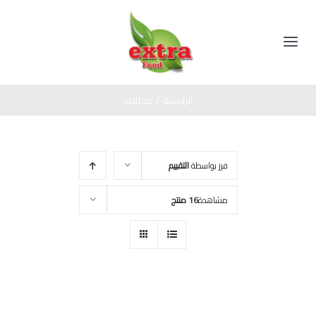
Ski
t
conten
Toggle
Navigation
الرئيسية
الرئيسية
/
مخللات
المنتجات
فرز بواسطة
التقييم
مخللات
عن الشركة
مشاهدة
16 منتج
عسل اسود
اتصل بنا
صوص
زيت