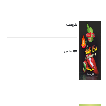
هريسه
التفاصيل